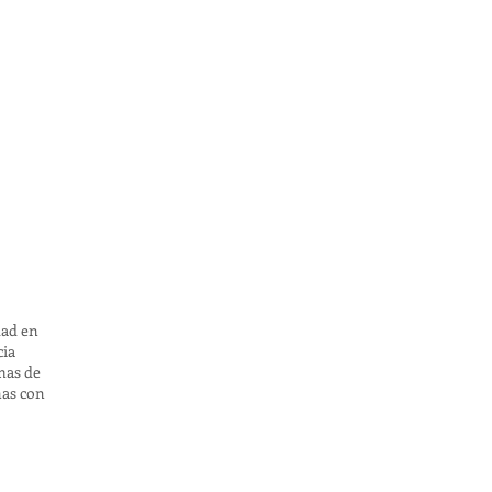
dad en
cia
mas de
nas con