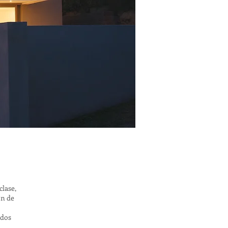
clase,
ón de
ados