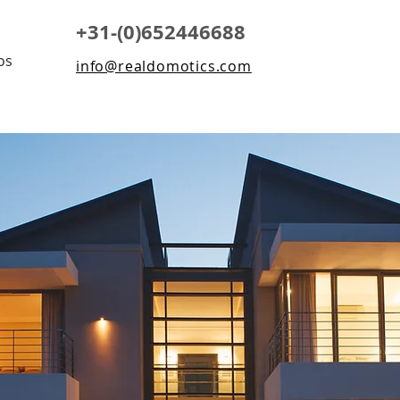
+31-(0)652446688
os
info@realdomotics.com