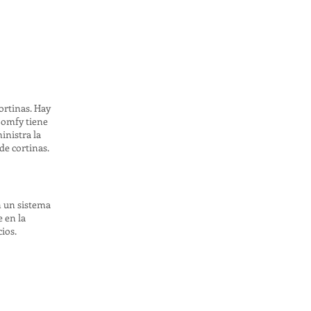
ortinas. Hay
 Somfy tiene
inistra la
de cortinas.
n un sistema
 en la
ios.