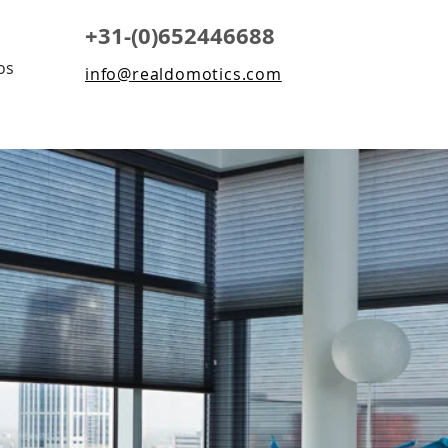
+31-(0)652446688
os
info@realdomotics.com