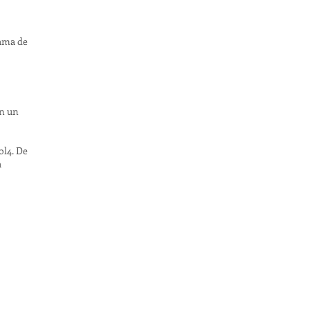
gama de
en un
ol4. De
a