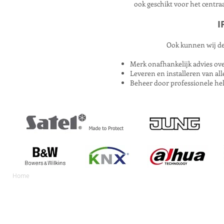
ook geschikt voor het centra
I
Ook kunnen wij de
Merk onafhankelijk advies ov
Leveren en installeren van al
Beheer door professionele he
Home