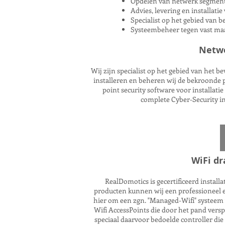
Opdelen van netwerk segment
Advies, levering en installati
Specialist op het gebied van be
Systeembeheer tegen vast maa
Netwe
Wij zijn specialist op het gebied van het 
installeren en beheren wij de bekroonde 
point security software voor installat
complete Cyber-Security in
WiFi d
RealDomotics is gecertificeerd install
producten kunnen wij een professioneel e
hier om een zgn. "Managed-Wifi" systeem 
Wifi AccessPoints die door het pand vers
speciaal daarvoor bedoelde controller die 