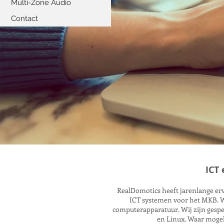
Multi-Zone Audio
Contact
ICT
RealDomotics heeft jarenlange erv
ICT systemen voor het MKB. W
computerapparatuur. Wij zijn gespe
en Linux. Waar mogel